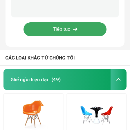
Nội thất phòng khách Bàn cà phê sợi thủy tinh Màu sắc đa dạng Hình dạng đặc biệt
Sofa da phong cách châu Âu Đen hiện đại Sofa da thật Sofa cổ điển đương đại
Ghế ăn Replica
Nội thất châu Âu hiện đại Sofa da chính hãng Florence Knoll Sofa đương đại
Thiết kế Sofa Phòng khách Kubus Bộ bàn ghế sofa màu đen Sofa bọc da sang trọng
Ghế phòng chờ bằng da
Nội thất phòng khách hiện đại giữa thế kỷ Ghế ăn tái tạo cashmere Pelican
Ghế bằng sợi thủy tinh
CÁC LOẠI KHÁC TỪ CHÚNG TÔI
Ghế tiếp khách khách sạn
Ghế ngồi hiện đại
(49)
Bàn ghế bar và ghế
Ghế phòng chờ trong nhà
Bàn cà phê bằng kính đương đại